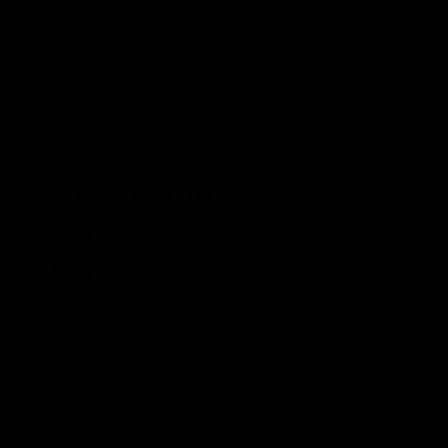
A gentle touch
of frosted
elegance.
ONDA by VALLONE® verbindet
fließend organische Formen und
matt schimmernde Eleganz mit der
Robustheit perfekt veredelten Glases.