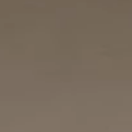
service
brand
Der Weg zu deinem
Why VALLONE?
VALLONE-Bad
Our Story
Samples & Lookbook
Nachhaltigkeit
Downloads
News & Stories
FAQ
Presse
Materialien & Reinigung
Career