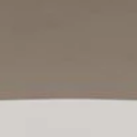
professionals
showrooms
Architekten & Bauträger
Showroom Essen
SHK & Handwerk
Showroom München