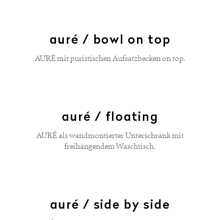
auré / bowl on top
AURÉ mit puristischen Aufsatzbecken on top.
auré / floating
AURÉ als wandmontierter Unterschrank mit
freihängendem Waschtisch.
auré / side by side