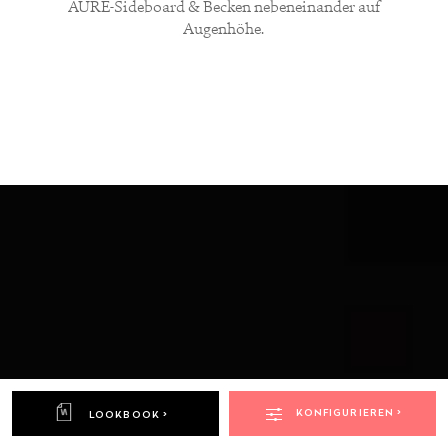
AURÉ-Sideboard & Becken nebeneinander auf
Augenhöhe.
KONFIGURIEREN >
LOOKBOOK >