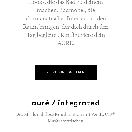
Looks, die das Bad zu deinem
machen. Badmöbel, die
charismatisches Interieur in den
Raum bringen, der dich durch den
Tag begleitet. Konfiguriere dein
AURÉ.
JETZT KONFIGURIEREN
auré / integrated
AURÉ als nahtlose Kombination mit VALLONE®
Maßwaschtischen.