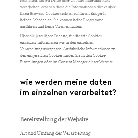
feststellen. Sofern Dritte über Cookies Informationen
verarbeiten, erheben diese die Informationen direkt über
Ihren Browser. Cookies richten auf Ihrem Endgerät
keinen Schaden an. Sie können keine Programme
ausführen und keine Viren enthalten.
Über die jeweiligen Dienste, für die wir Cookies
einsetzen, informieren wir in den einzelnen
Verarbeitungsvorgängen. Ausführliche Informationen zu
den eingesetzten Cookies finden Sie in den Cookie-
Einstellungen oder im Consent Manager dieser Website.
wie werden meine daten
im einzelnen verarbeitet?
Bereitstellung der Website
Art und Umfang der Verarbeitung