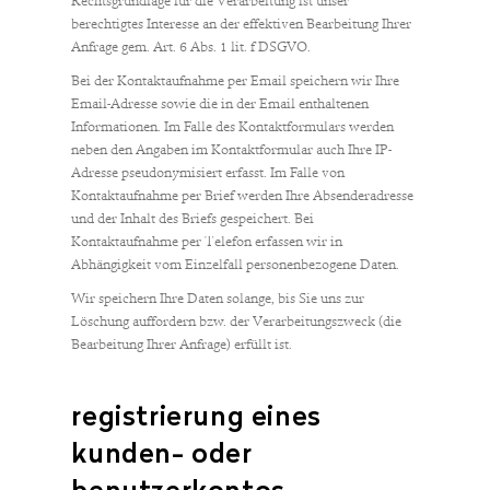
Rechtsgrundlage für die Verarbeitung ist unser
berechtigtes Interesse an der effektiven Bearbeitung Ihrer
Anfrage gem. Art. 6 Abs. 1 lit. f DSGVO.
Bei der Kontaktaufnahme per Email speichern wir Ihre
Email-Adresse sowie die in der Email enthaltenen
Informationen. Im Falle des Kontaktformulars werden
neben den Angaben im Kontaktformular auch Ihre IP-
Adresse pseudonymisiert erfasst. Im Falle von
Kontaktaufnahme per Brief werden Ihre Absenderadresse
und der Inhalt des Briefs gespeichert. Bei
Kontaktaufnahme per Telefon erfassen wir in
Abhängigkeit vom Einzelfall personenbezogene Daten.
Wir speichern Ihre Daten solange, bis Sie uns zur
Löschung auffordern bzw. der Verarbeitungszweck (die
Bearbeitung Ihrer Anfrage) erfüllt ist.
registrierung eines
kunden- oder