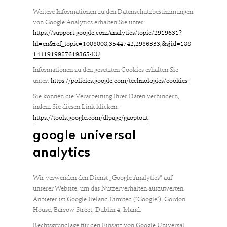
Weitere Informationen zu den Datenschutzbestimmungen
von Google Analytics erhalten Sie unter:
https://support.google.com/analytics/topic/2919631?
hl=en&ref_topic=1008008,3544742,2986333,&sjid=188
1441919987619365-EU
Informationen zu den gesetzten Cookies erhalten Sie
unter:
https://policies.google.com/technologies/cookies
Sie können die Verarbeitung Ihrer Daten verhindern,
indem Sie diesen Link klicken:
https://tools.google.com/dlpage/gaoptout
google universal
analytics
Wir verwenden den Dienst „Google Analytics“ auf
unserer Website, um das Nutzerverhalten auszuwerten.
Anbieter ist Google Ireland Limited ("Google"), Gordon
House, Barrow Street, Dublin 4, Irland.
Rechtsgrundlage für den Einsatz von Google Universal