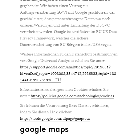
gegeben ist. Wir haben einen Vertrag zur
Auftragsverarbeitung (AVV) mit Google geschlossen, der
gewährleistet, dass personenbezogene Daten nur nach
unseren Weisungen und unter Einhaltung der DSGVO
verarbeitet werden. Google ist zertifiziert im EU-US-Data-
Privacy Framework, welches die sichere
Datenverarbeitung von EU-Bürgern in den USA regelt.
Weitere Informationen zu den Datenschutzbestimmungen
von Google Universal Analytics erhalten Sie unter:
https://support.google.com/analytics/topic/2919631?
hl=en&ref_topic=1008008,3544742,2986333,&sjid=188
1441919987619365-EU
Informationen zu den gesetzten Cookies erhalten Sie
unter:
https://policies.google.com/technologies/cookies
Sie können die Verarbeitung Ihrer Daten verhindern,
indem Sie diesen Link klicken:
https://tools.google.com/dlpage/gaoptout
google maps