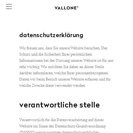
datenschutzerklärung
Wir freuen uns, dass Sie unsere Website besuchen. Der
Schutz und die Sicherheit Ihrer persönlichen
Informationen bei der Nutzung unserer Website ist für uns
sehr wichtig. Wir möchten Sie daher an dieser Stelle
darüber informieren, welche Ihrer personenbezogenen
Daten wir beim Besuch unserer Website erfassen und für
welche Zwecke diese verwendet werden.
verantwortliche stelle
Verantwortlich für die Datenverarbeitung auf dieser
Website im Sinne der Datenschutz-Grundverordnung
(DSGVO) sowie sonstiger datenschutzrechtlicher