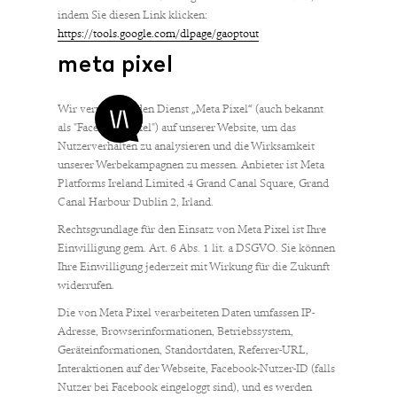
indem Sie diesen Link klicken:
https://tools.google.com/dlpage/gaoptout
meta pixel
Wir verwenden den Dienst „Meta Pixel“ (auch bekannt
als "Facebook-Pixel") auf unserer Website, um das
Nutzerverhalten zu analysieren und die Wirksamkeit
unserer Werbekampagnen zu messen. Anbieter ist Meta
Platforms Ireland Limited 4 Grand Canal Square, Grand
Canal Harbour Dublin 2, Irland.
Rechtsgrundlage für den Einsatz von Meta Pixel ist Ihre
Einwilligung gem. Art. 6 Abs. 1 lit. a DSGVO. Sie können
Ihre Einwilligung jederzeit mit Wirkung für die Zukunft
widerrufen.
Die von Meta Pixel verarbeiteten Daten umfassen IP-
Adresse, Browserinformationen, Betriebssystem,
Geräteinformationen, Standortdaten, Referrer-URL,
Interaktionen auf der Webseite, Facebook-Nutzer-ID (falls
Nutzer bei Facebook eingeloggt sind), und es werden